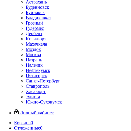
Астрахань
Буденновск
Буйнакск
Владикавказ
Грозный
Гудермес
Дербент
Кизилюрт
Махачкала
Моздок
Москва
Назрань
Нальчик
Нефтекумск
Пятигорск
Санкт-Петербург
Ставрополь
Хасавюрт
Элиста
Южно-Сухокумск
Личный кабинет
Корзина
0
Отложенные
0