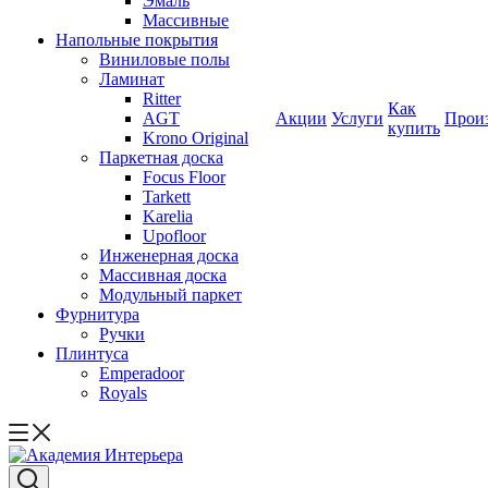
Эмаль
Массивные
Напольные покрытия
Виниловые полы
Ламинат
Ritter
Как
AGT
Акции
Услуги
Прои
купить
Krono Original
Паркетная доска
Focus Floor
Tarkett
Karelia
Upofloor
Инженерная доска
Массивная доска
Модульный паркет
Фурнитура
Ручки
Плинтуса
Emperadoor
Royals