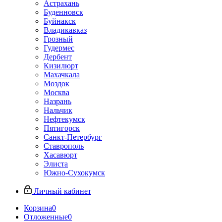
Астрахань
Буденновск
Буйнакск
Владикавказ
Грозный
Гудермес
Дербент
Кизилюрт
Махачкала
Моздок
Москва
Назрань
Нальчик
Нефтекумск
Пятигорск
Санкт-Петербург
Ставрополь
Хасавюрт
Элиста
Южно-Сухокумск
Личный кабинет
Корзина
0
Отложенные
0