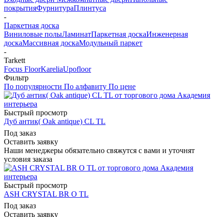
покрытия
Фурнитура
Плинтуса
-
Паркетная доска
Виниловые полы
Ламинат
Паркетная доска
Инженерная
доска
Массивная доска
Модульный паркет
-
Tarkett
Focus Floor
Karelia
Upofloor
Фильтр
По популярности
По алфавиту
По цене
Быстрый просмотр
Дуб антик( Oak antique) CL TL
Под заказ
Оставить заявку
Наши менеджеры обязательно свяжутся с вами и уточнят
условия заказа
Быстрый просмотр
ASH CRYSTAL BR O TL
Под заказ
Оставить заявку