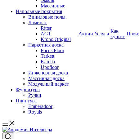
Эмаль
Массивные
Напольные покрытия
Виниловые полы
Ламинат
Ritter
Как
AGT
Акции
Услуги
Прои
купить
Krono Original
Паркетная доска
Focus Floor
Tarkett
Karelia
Upofloor
Инженерная доска
Массивная доска
Модульный паркет
Фурнитура
Ручки
Плинтуса
Emperadoor
Royals